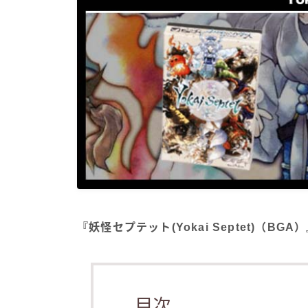
『妖怪セプテット(Yokai Septet)（B
目次