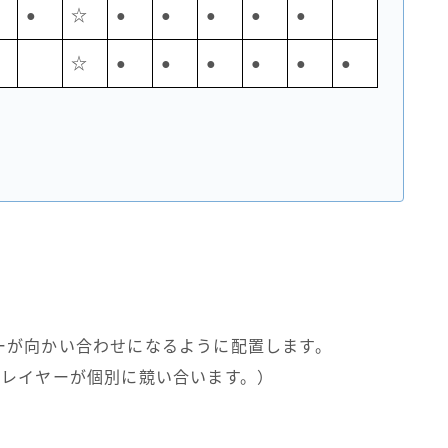
●
☆
●
●
●
●
●
☆
●
●
●
●
●
●
ーが向かい合わせになるように配置します。
プレイヤーが個別に競い合います。）