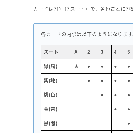
カードは7色（7スート）で、各色ごとに7
各カードの内訳は以下のようになります
スート
A
2
3
4
5
緑(風)
★
●
●
●
●
紫(地)
●
●
●
●
桃(色)
●
●
●
黄(雷)
●
●
黒(闇)
●