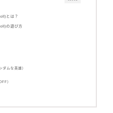
oll)とは？
oll)の遊び方
ンダムな英雄）
OFF）