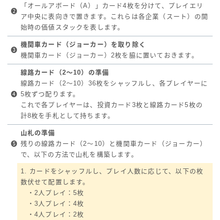
「オールアボード（A）」カード4枚を分けて、プレイエリ
❷
ア中央に表向きで置きます。これらは各企業（スート）の開
始時の価値スタックを表します。
機関車カード（ジョーカー）を取り除く
❸
機関車カード（ジョーカー）2枚を脇に置いておきます。
線路カード（2～10）の準備
線路カード（2〜10）36枚をシャッフルし、各プレイヤーに
❹
5枚ずつ配ります。
これで各プレイヤーは、投資カード3枚と線路カード5枚の
計8枚を手札として持ちます。
山札の準備
❺
残りの線路カード（2～10）と機関車カード（ジョーカー）
で、以下の方法で山札を構築します。
1. カードをシャッフルし、プレイ人数に応じて、以下の枚
数伏せて配置します。
・2人プレイ：5枚
・3人プレイ：4枚
・4人プレイ：2枚