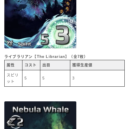
ライブラリアン【The Librarian】（全7枚）
属性
コスト
出目
獲得生産値
スピリ
5
5
3
ット