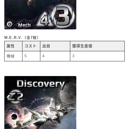
M.E.R.V.（全7枚）
属性
コスト
出目
獲得生産値
機械
5
4
3