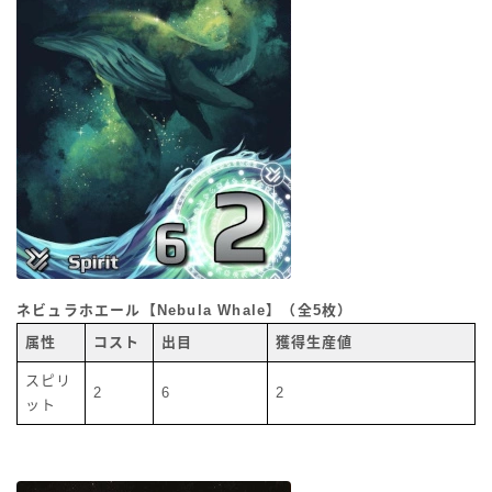
ネビュラホエール【Nebula Whale】（全5枚）
属性
コスト
出目
獲得生産値
スピリ
2
6
2
ット