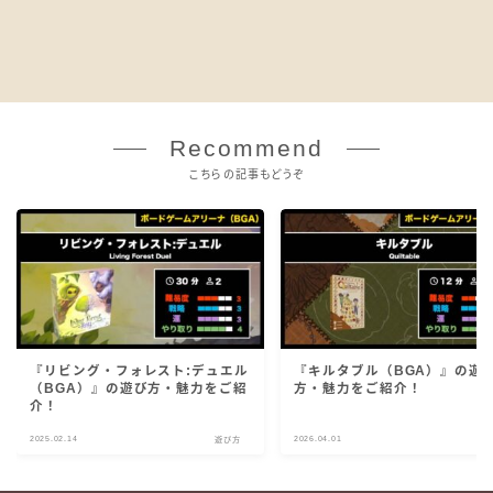
Recommend
こちらの記事もどうぞ
『リビング・フォレスト:デュエル
『キルタブル（BGA）』の遊
（BGA）』の遊び方・魅力をご紹
方・魅力をご紹介！
介！
2025.02.14
2026.04.01
遊び方
遊