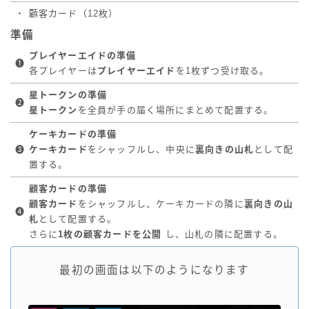
・
顧客カード（12枚）
準備
プレイヤーエイドの準備
❶
各プレイヤーは
プレイヤーエイド
を1枚ずつ受け取る。
星トークンの準備
❷
星トークン
を全員が手の届く場所にまとめて配置する。
ケーキカードの準備
❸
ケーキカード
をシャッフルし、中央に
裏向きの山札
として配
置する。
顧客カードの準備
顧客カード
をシャッフルし、ケーキカードの隣に
裏向きの山
❹
札
として配置する。
さらに
1枚の顧客カードを公開
し、山札の隣に配置する。
最初の画面は以下のようになります