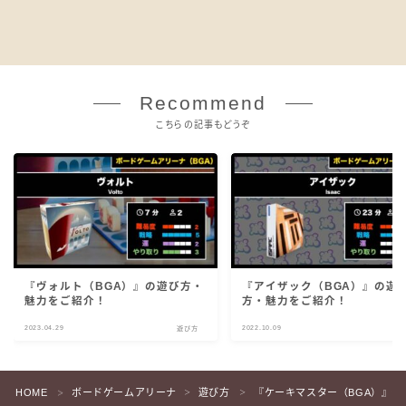
Recommend
こちらの記事もどうぞ
『ヴォルト（BGA）』の遊び方・
『アイザック（BGA）』の遊
魅力をご紹介！
方・魅力をご紹介！
2023.04.29
2022.10.09
遊び方
遊
HOME
ボードゲームアリーナ
遊び方
『ケーキマスター（BGA）』
＞
＞
＞