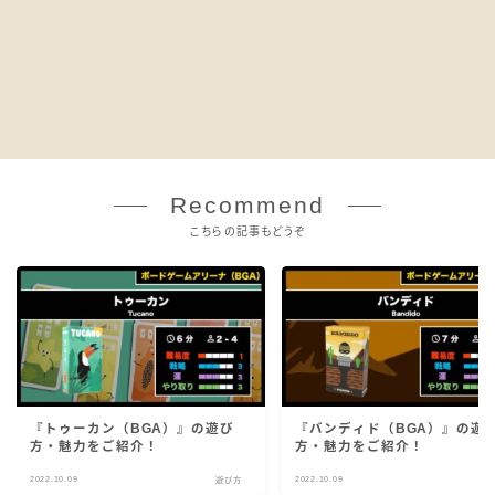
Recommend
こちらの記事もどうぞ
『トゥーカン（BGA）』の遊び
『バンディド（BGA）』の遊
方・魅力をご紹介！
方・魅力をご紹介！
2022.10.09
2022.10.09
遊び方
遊