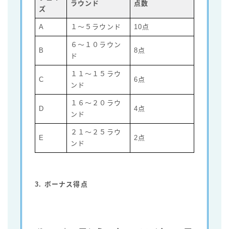
ラウンド
点数
ズ
A
１～５ラウンド
10点
６～１０ラウン
B
8点
ド
１１～１５ラウ
C
6点
ンド
１６～２０ラウ
D
4点
ンド
２１～２５ラウ
E
2点
ンド
3. ボーナス得点