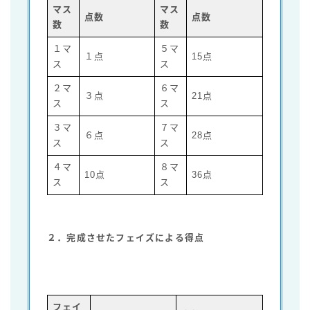
マス
マス
点数
点数
数
数
１マ
５マ
１点
15点
ス
ス
２マ
６マ
３点
21点
ス
ス
３マ
７マ
６点
28点
ス
ス
４マ
８マ
10点
36点
ス
ス
２．完成させたフェイズによる得点
フェイ