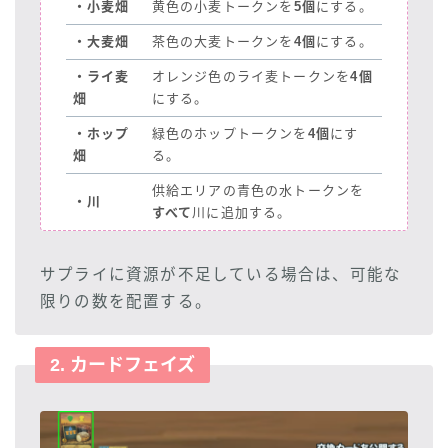
・小麦畑
黄色の小麦トークンを
5個
にする。
・大麦畑
茶色の大麦トークンを
4個
にする。
・ライ麦
オレンジ色のライ麦トークンを
4個
畑
にする。
・ホップ
緑色のホップトークンを
4個
にす
畑
る。
供給エリアの青色の水トークンを
・川
すべて
川に追加する。
サプライに資源が不足している場合は、可能な
限りの数を配置する。
2. カードフェイズ