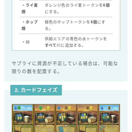
・ライ麦
オレンジ色のライ麦トークンを
6個
畑
にする。
・ホップ
緑色のホップトークンを
6個
にす
畑
る。
供給エリアの青色の水トークンを
・川
すべて
川に追加する。
サプライに資源が不足している場合は、可能な
限りの数を配置する。
2. カード
フェイズ