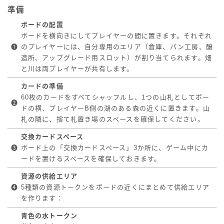
準備
ボードの配置
ボードを横向きにしてプレイヤーの間に置きます。それぞれ
❶
のプレイヤーには、自分専用のエリア（倉庫、パン工房、醸
造所、アップグレード用スロット）が割り当てられます。畑
と川は両プレイヤーが共有します。
カードの準備
60枚のカードをすべてシャッフルし、1つの山札としてボー
❷
ドの横、プレイヤーB側の湖のある森の近くに置きます。山
札の隣に、捨て札置き場のスペースを確保してください。
交換カードスペース
❸
ボード上の「交換カードスペース」3か所に、ゲーム中にカ
ードを置けるスペースを確保しておきます。
資源の供給エリア
❹
5種類の資源トークンをボードの近くにまとめて供給エリア
を作ります：
青色の水トークン