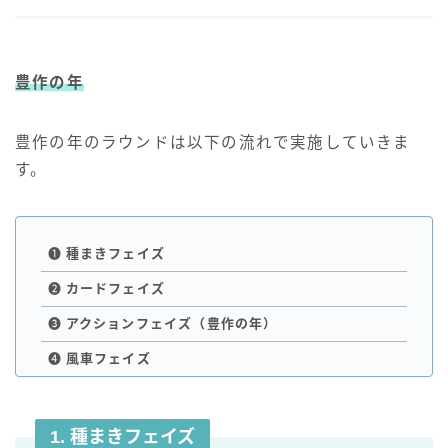
豊作の年
豊作の年のラウンドは以下の流れで実施していきま
す。
❶
種まき
フェイズ
❷
カード
フェイズ
❸
アクション
フェイズ
（豊作の年）
❹
風車
フェイズ
1. 種まき
フェイズ