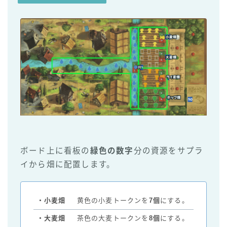
ボード上に看板の
緑色の数字
分の資源をサプラ
イから畑に配置します。
・小麦畑
黄色の小麦トークンを
7個
にする。
・大麦畑
茶色の大麦トークンを
8個
にする。