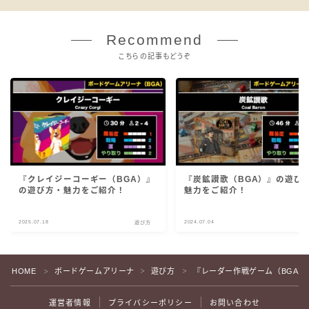
Recommend
こちらの記事もどうぞ
『クレイジーコーギー（BGA）』
『炭鉱讃歌（BGA）』の遊び
の遊び方・魅力をご紹介！
魅力をご紹介！
2025.07.18
2024.07.04
遊び方
遊
HOME
ボードゲームアリーナ
遊び方
『レーダー作戦ゲーム（BGA
＞
＞
＞
運営者情報
プライバシーポリシー
お問い合わせ