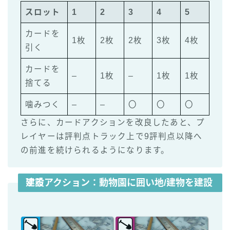
スロット
1
2
3
4
5
カードを
1枚
2枚
2枚
3枚
4枚
引く
カードを
–
1枚
–
1枚
1枚
捨てる
噛みつく
–
–
〇
〇
〇
さらに、カードアクションを改良したあと、プ
レイヤーは評判点トラック上で9評判点以降へ
の前進を続けられるようになります。
建設アクション
：動物園に囲い地/建物を建設する