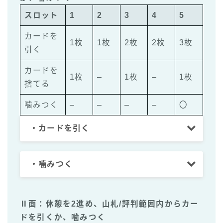
スロット
1
2
3
4
5
カードを
1枚
1枚
2枚
2枚
3枚
引く
カードを
1枚
–
1枚
–
1枚
捨てる
噛みつく
–
–
–
–
〇
・カードを引く
・噛みつく
Ⅱ面：休憩を2進め、
山札/評判範囲内
からカー
ドを引くか、噛みつく