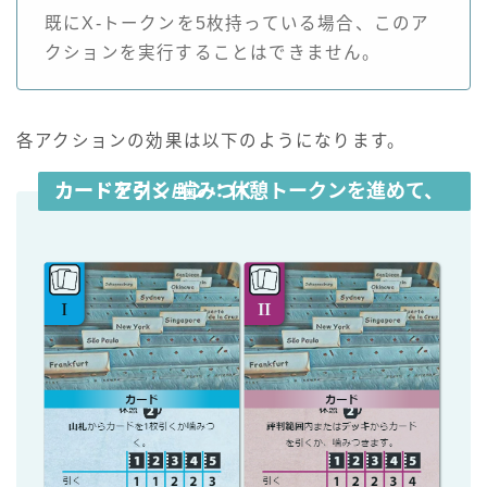
既にX-トークンを5枚持っている場合、このア
クションを実行することはできません。
各アクションの効果は以下のようになります。
カードアクション
：休憩トークンを進めて、カードを引く/噛みつく