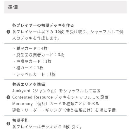
準備
各プレイヤーの初期デッキを作る
❶
各プレイヤーは以下の
10枚
を受け取り、シャッフルして個
人のデッキを作成します。
・難民カード：4枚
・廃品回収業者カード：3枚
・喧嘩屋カード：1枚
・槍カード：1枚
・シャベルカード：1枚
共通エリアを準備
Junkyard（ジャンク山）をシャッフルして設置
❷
Contested Resource デッキをシャッフルして設置
Mercenary（傭兵）カードを種類ごとに並べる
建物・リーダー・ギャング（使う拡張だけ）を場に準備
初期手札
❸
各プレイヤーはデッキから
5枚
引く。