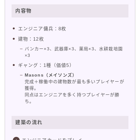
内容物
エンジニア傭兵：8枚
建物：12枚
バンカー×3、武器庫×3、薬局×3、水耕栽培園
×3
ギャング：1種（価値5）
Masons（メイソンズ）
完成＋稼働中の建物数が最も多いプレイヤーが
獲得。
同点はエンジニアを多く持つプレイヤーが勝
ち。
建築の流れ