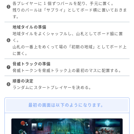
各プレイヤーに 1 個ずつパールを配り、手元に置く。
❺
残りのパールは「サプライ」としてボード横に置いておきま
す。
地域タイルの準備
地域タイルをよくシャッフルし、山札としてボード脇に置
❻
く。
山札の一番上をめくって場の「初期の地域」としてボード上
に置く。
脅威トラックの準備
❼
脅威トークンを脅威トラック上の最初のマスに配置する。
順番の決定
❽
ランダムにスタートプレイヤーを決める。
最初の画面は以下のようになります。