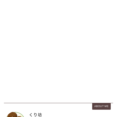
ABOUT ME
くり坊