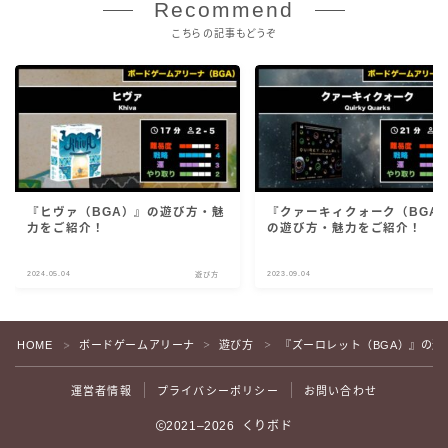
Recommend
こちらの記事もどうぞ
『ヒヴァ（BGA）』の遊び方・魅
『クァーキィクォーク（BGA
力をご紹介！
の遊び方・魅力をご紹介！
2024.05.04
2023.09.04
遊び方
遊
HOME
ボードゲームアリーナ
遊び方
『ズーロレット（BGA）』の
＞
＞
＞
運営者情報
プライバシーポリシー
お問い合わせ
2021–2026 くりボド