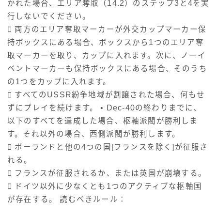
かれた場合、エリア奪取（14.2）のステップ3と4を実
行しないでください。
 両方のエリア奪取マーカーが外交カップマーカー保
持ボックスにある場合、ボックスから1つのエリア奪
取マーカーを取り、カップに入れます。次に、ノーイ
ベントマーカーも保持ボックスにある場合、そのうち
の1つをカップに入れます。
 すべてのUSSR紛争地域が割譲された場合、何もせ
ずにプレイを続けます。 • Dec-40の終わりまでに、
以下のすべてを達成した場合、枢軸派閥が勝利しま
す。それ以外の場合、西側派閥が勝利します。
 ポーランドと他の4つの国[フランスを除く]が征服さ
れる。
 フランスが征服されるか、または英国が崩壊する。
 ドイツ以外に少なくとも1つのアクティブな枢軸国
が存在する。 読むべきルール：