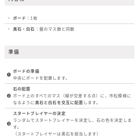
・
ボード
：1枚
・
黒石・白石
：盤のマス数と同数
準備
ボードの準備
❶
中央にボードを配置します。
石の配置
❷
ボード上のすべてのマス（線が交差する点）に、市松模様に
なるように
黒石と白石を交互に配置
します。
スタートプレイヤーの決定
ランダムでスタートプレイヤーを決定し、石の色を決定しま
❸
す。
（スタートプレイヤーは黒石を担当します）