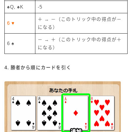
♠Q, ♠K
-5
＋ → －（このトリック中の得点が－
6 ♥
になる）
－ → ＋（このトリック中の得点が＋
6 ♠
になる）
4. 勝者から順にカードを引く