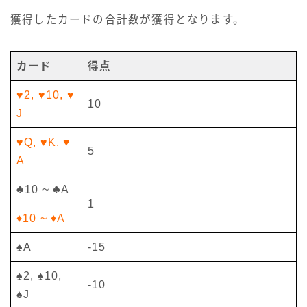
獲得したカードの合計数が獲得となります。
カード
得点
♥2, ♥10, ♥
10
J
♥Q, ♥K, ♥
5
A
♣10 ~ ♣A
1
♦10 ~ ♦A
♠A
-15
♠2, ♠10,
-10
♠J