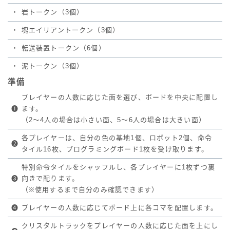
・
岩トークン（3個）
・
塊エイリアントークン（3個）
・
転送装置トークン（6個）
・
泥トークン（3個）
準備
プレイヤーの人数に応じた面を選び、ボードを中央に配置し
❶
ます。
（2～4人の場合は小さい面、5～6人の場合は大きい面）
各プレイヤーは、自分の色の基地1個、ロボット2個、命令
❷
タイル16枚、プログラミングボード1枚を受け取ります。
特別命令タイルをシャッフルし、各プレイヤーに1枚ずつ裏
❸
向きで配ります。
（※使用するまで自分のみ確認できます）
❹
プレイヤーの人数に応じてボード上に各コマを配置します。
クリスタルトラックをプレイヤーの人数に応じた面を上にし