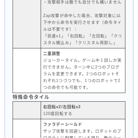
・攻撃相手は敵でも自分でも構いません
Zap攻撃が命中した場合、攻撃対象に以
下中から命令を実行させます（命令タイ
ルは不要です）：
「前進x1」「右回転」「左回転」「クリ
スタル積込み」「クリスタル荷卸し」
二重調整
ジョーカータイル。ゲーム中１回しか実
行できません。ターン中に2つのプログ
ラムを変更できます。2つのロボットそ
れぞれ1つづつでも、1つのロボットで2
つの命令でも可能です。
特殊命令タイル
右回転x2/左回転x2
120度回転する
ファラデーシールド
ザップ攻撃を回避します。ロボットのプ
ログラムに配置している限り、敵のハッ