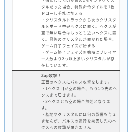
・荷卸ししたのが青の2ポイントクリス
タルだった場合、特殊命令タイルを1枚
ドローし手札に加える
・クリスタルトラックから次のクリスタ
ルをボード中央ヘクスに置く。ヘクスが
空で無い場合はもっとも近いヘクスに置
く。最後のクリスタルが置かれた場合、
ゲーム終了フェイズが始まる
・ゲーム終了フェイズ開始時にプレイヤ
ー人数より3つ以上多いクリスタルが存
在しています。
Zap攻撃！
正面のヘクスにパルス攻撃をします。
・1ヘクス目が空の場合、もう1つ先のヘ
クスまで届きます。
・2ヘクスとも空の場合無効となりま
す。
・基地やクリスタルには何の影響も与え
ませんが、パルスの進行を妨害し先のヘ
クスへの攻撃が届きません