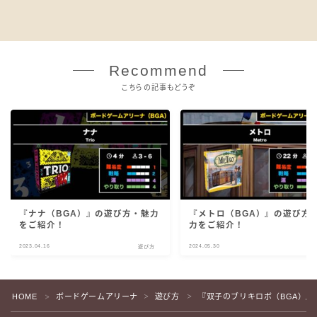
Recommend
こちらの記事もどうぞ
『ナナ（BGA）』の遊び方・魅力
『メトロ（BGA）』の遊び方
をご紹介！
力をご紹介！
2023.04.16
2024.05.30
遊び方
遊
HOME
ボードゲームアリーナ
遊び方
『双子のブリキロボ（BGA）
＞
＞
＞