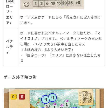
(固定
ロー
プ・
ボーナス点はボードにある『得点表』に記入されて
エリ
います。
ア)
ボードに書かれたペナルティマークの数だけ、『
マ
イナス３点
』されます。 ペナルティマークの書かれ
ペナ
る場所 ・12より大きい数字を出したマス
ルテ
（太線の場合、6より大きい数字）
ィ
・『固定ロープ』『エリア』に属さない孤立したマ
ス
ゲーム終了時の例