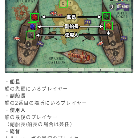
・
船長
船の先頭にいるプレイヤー
・
副船長
船の2番目の場所にいるプレイヤー
・
使用人
船の最後のプレイヤー
（副船長/船長の場合は兼任）
・
総督