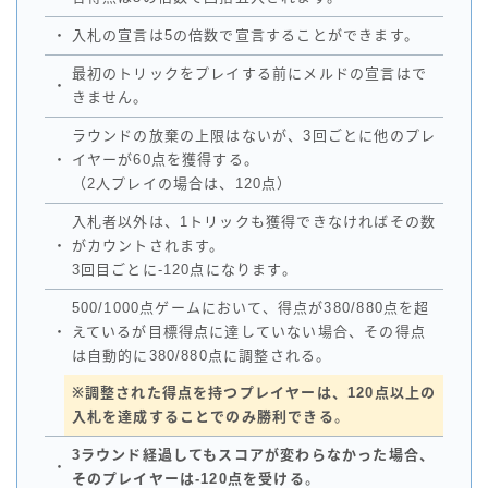
・
入札の宣言は5の倍数で宣言することができます。
最初のトリックをプレイする前にメルドの宣言はで
・
きません。
ラウンドの放棄の上限はないが、3回ごとに他のプレ
・
イヤーが60点を獲得する。
（2人プレイの場合は、120点）
入札者以外は、1トリックも獲得できなければその数
・
がカウントされます。
3回目ごとに-120点になります。
500/1000点ゲームにおいて、得点が380/880点を超
・
えているが目標得点に達していない場合、その得点
は自動的に380/880点に調整される。
※調整された得点を持つプレイヤーは、120点以上の
入札を達成することでのみ勝利できる
。
3ラウンド経過してもスコアが変わらなかった場合、
・
そのプレイヤーは-120点を受ける
。