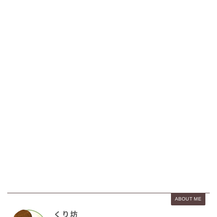
ABOUT ME
くり坊