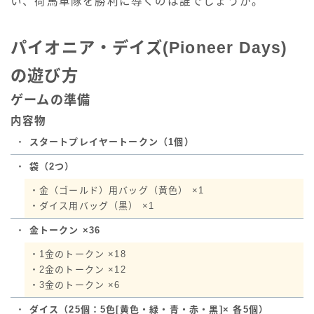
い、荷馬車隊を勝利に導くのは誰でしょうか。
パイオニア・デイズ(Pioneer Days)
の遊び方
ゲームの準備
内容物
・
スタートプレイヤートークン（1個）
・
袋（2つ）
・金（ゴールド）用バッグ（黄色） ×1
・ダイス用バッグ（黒） ×1
・
金トークン ×36
・1金のトークン ×18
・2金のトークン ×12
・3金のトークン ×6
・
ダイス（25個：5色[黄色・緑・青・赤・黒]× 各5個）