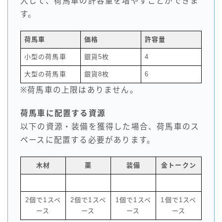
入して、荷馬車の許容量を増やすことができま
す。
荷馬車
価格
許容量
小型の荷馬車
銀貨5枚
4
大型の荷馬車
銀貨8枚
6
※荷馬車の上限はありません。
荷馬車に配置する資源
以下の資源・装備を獲得した場合、荷馬車のス
ペースに配置する必要があります。
木材
薬
装備
金トークン
2個で1スペ
2個で1スペ
1個で1スペ
1個で1スペ
ース
ース
ース
ース