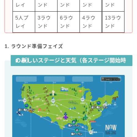
レイ
ンド
ンド
ンド
ンド
5人プ
3ラウ
6ラウ
4ラウ
13ラウ
レイ
ンド
ンド
ンド
ンド
1. ラウンド準備フェイズ
1. 新しいステージと天気（各ステージ開始時のみ）