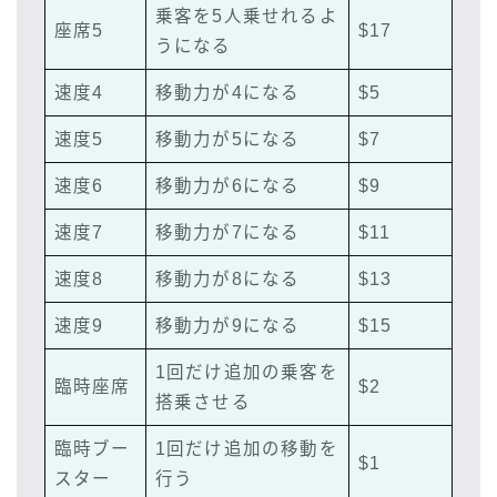
乗客を5人乗せれるよ
座席5
$17
うになる
速度4
移動力が4になる
$5
速度5
移動力が5になる
$7
速度6
移動力が6になる
$9
速度7
移動力が7になる
$11
速度8
移動力が8になる
$13
速度9
移動力が9になる
$15
1回だけ追加の乗客を
臨時座席
$2
搭乗させる
臨時ブー
1回だけ追加の移動を
$1
スター
行う