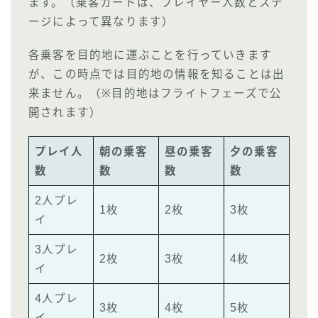
ます。（乗客カードは、プレイヤー人数とステ
ージによって異なります）
各乗客を目的地に運ぶことを行っていきます
が、この時点では目的地の情報を知ることは出
来ません。（※目的地はフライトフェーズで公
開されます）
プレイ人
朝の乗客
昼の乗客
夕の乗客
数
数
数
数
2人プレ
1枚
2枚
3枚
イ
3人プレ
2枚
3枚
4枚
イ
4人プレ
3枚
4枚
5枚
イ