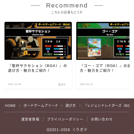
Recommend
こちらの記事もどうぞ
『聖杯サクセション（BGA）』の
『ゴー・ゴア（BGA）』の遊
遊び方・魅力をご紹介！
方・魅力をご紹介！
2022.10.09
2023.04.16
遊び方
遊
HOME
ボードゲームアリーナ
遊び方
『レジェンドレイダーズ（BG
＞
＞
＞
運営者情報
プライバシーポリシー
お問い合わせ
2021–2026 くりボド