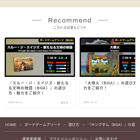
Recommend
こちらの記事もどうぞ
『スルー・ジ・エイジズ - 新たな
『大噴火（BGA）』の遊び方
る文明の物語（BGA）』の遊び
力をご紹介！
方・魅力をご紹介！
2022.10.10
2022.10.09
遊び方
遊
HOME
ボードゲームアリーナ
遊び方
『キングダム（BGA）』の遊び
＞
＞
＞
運営者情報
プライバシーポリシー
お問い合わせ