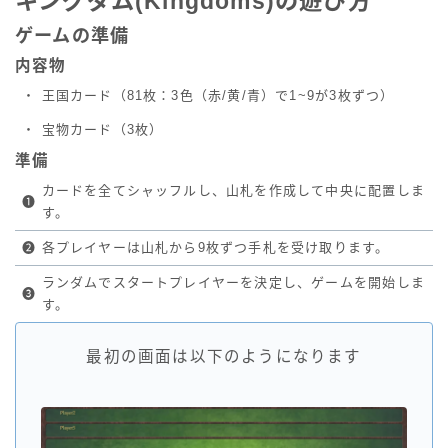
キングダム(Kingdoms)の遊び方
ゲームの準備
内容物
・
王国カード（81枚：3色（赤/黄/青）で1~9が3枚ずつ）
・
宝物カード（3枚）
準備
カードを全てシャッフルし、山札を作成して中央に配置しま
❶
す。
❷
各プレイヤーは山札から9枚ずつ手札を受け取ります。
ランダムでスタートプレイヤーを決定し、ゲームを開始しま
❸
す。
最初の画面は以下のようになります