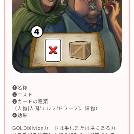
❶名称
❷コスト
❸カードの種類
（人物[人間/エルフ/ドワーフ]、建物）
❹効果
GOLDblivionカードは手札または場にあるカー