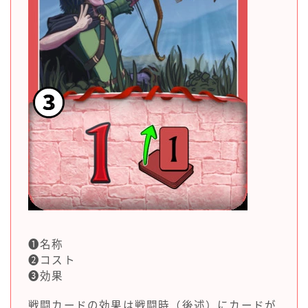
❶名称
❷コスト
❸効果
戦闘カードの効果は戦闘時（後述）にカードが