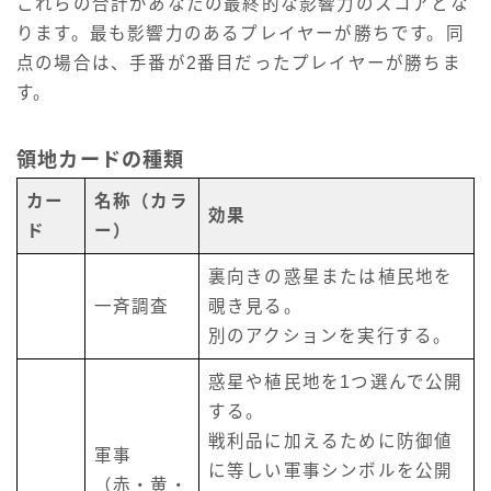
これらの合計があなたの最終的な影響力のスコアとな
ります。最も影響力のあるプレイヤーが勝ちです。同
点の場合は、手番が2番目だったプレイヤーが勝ちま
す。
領地カードの種類
カー
名称（カラ
効果
ド
ー）
裏向きの惑星または植民地を
一斉調査
覗き見る。
別のアクションを実行する。
惑星や植民地を1つ選んで公開
する。
戦利品に加えるために防御値
軍事
に等しい軍事シンボルを公開
（赤・黄・