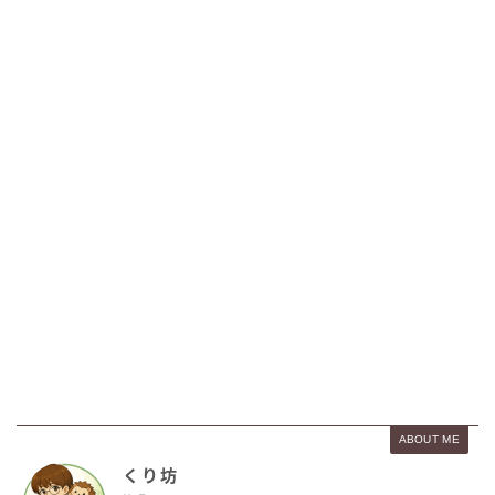
ABOUT ME
くり坊