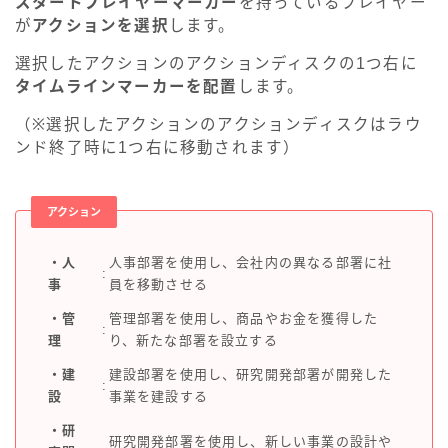
スタートプレイヤーマーカー
を持っているプレイヤー
が
アクションを選択
します。
選択したアクションのアクションディスクの1つ右に
タイムラインマーカーを配置
します。
（※選択したアクションのアクションディスクはラウ
ンド終了時に1つ右に移動されます）
アクション
・人
人事部署を使用し、会社内の異なる部署に社
:
事
員を移動させる
・管
管理部署を使用し、商品やお金を獲得した
:
理
り、新たな部署を設立する
・建
建設部署を使用し、研究開発部署が開発した
:
設
事業を建設する
・研
研究開発部署を使用し、新しい事業の設計や