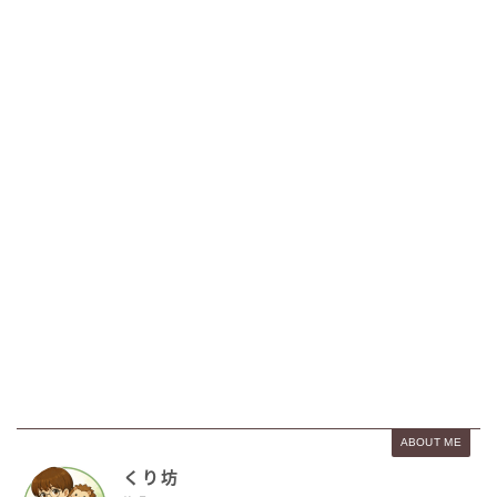
ABOUT ME
くり坊