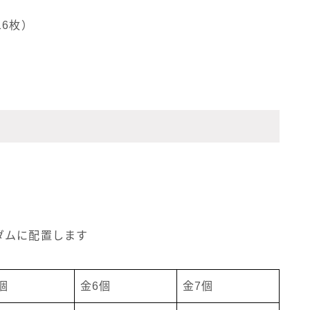
6枚）
ダムに配置します
個
金6個
金7個