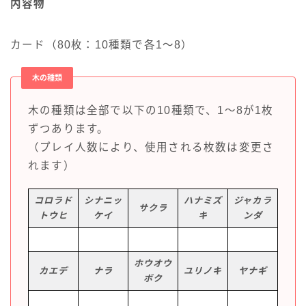
内容物
カード（80枚：10種類で各1～8）
木の種類
木の種類は全部で以下の10種類で、1～8が1枚
ずつあります。
（プレイ人数により、使用される枚数は変更さ
れます）
コロラド
シナニッ
ハナミズ
ジャカラ
サクラ
トウヒ
ケイ
キ
ンダ
ホウオウ
カエデ
ナラ
ユリノキ
ヤナギ
ボク